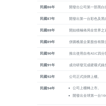
民國86年
開發出公司第一部黑白
民國87年
開發出第一台彩色及黑
民國88年
開始積極佈局全世界之
民國89年
併購樵屋企業股份有限
民國90年
推出使用自有ASIC四分
民國91年
成功研發完成硬碟式錄放影機(D
民國92年
公司正式掛牌上櫃。
公司上櫃轉上市。
民國94年
開發出全球第一台16CH