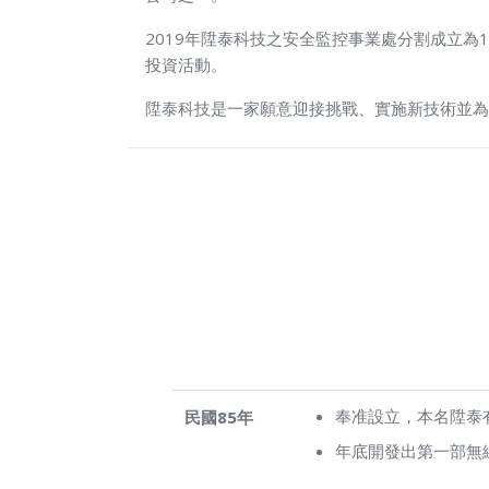
2019年陞泰科技之安全監控事業處分割成立
投資活動。
陞泰科技是一家願意迎接挑戰、實施新技術並為
奉准設立，本名陞泰有
民國
85
年
年底開發出第一部無