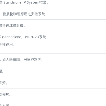
andalone IP System推出。
ion推出。發展物聯網應用之安控系統。
線快速球攝影機。
andalone) DVR/NVR系統。
各種運用。
，如人臉辨識、居家控制等。
場。
投資。
資佈局。
路布署。