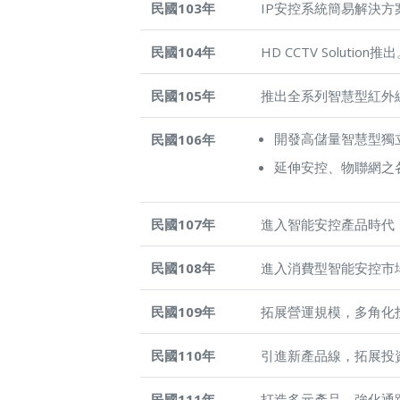
民國103年
IP安控系統簡易解決方案-St
民國104年
HD CCTV Solut
民國105年
推出全系列智慧型紅外
開發高儲量智慧型獨立(St
民國106年
延伸安控、物聯網之
民國107年
進入智能安控產品時代
民國108年
進入消費型智能安控市
民國109年
拓展營運規模，多角化
民國110年
引進新產品線，拓展投
民國111年
打造多元產品，強化通