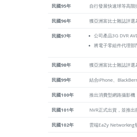
民國95年
自行發展快速球等高階
民國96年
獲亞洲富比士雜誌評選為2007
公司產品3G DVR A
民國97年
將電子零組件代理部
民國98年
獲亞洲富比士雜誌評選為2008
民國99年
結合iPhone、Blac
民國100年
推出消費型網路攝影機，
民國101年
NVR正式出貨，並推出能
民國102年
雲端EaZy Networ