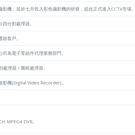
攝影機，並於七月投入彩色攝影機的研發，從此正式進入CCTV市場
白四分割處理器。
通路客戶。
公司為電子零組件代理業務部門。
割處理器 / 圖框處理器。
igital Video Recorder)。
 MPEG4 DVR。